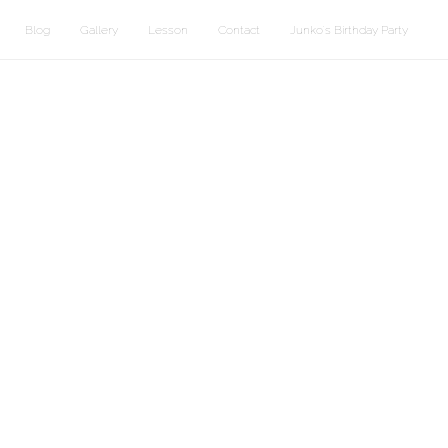
Blog
Gallery
Lesson
Contact
Junko's Birthday Party